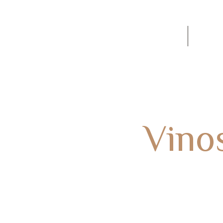
60
SOBRE NOSOTROS
Conta
Nuestros
Vino
HOME
VINOS